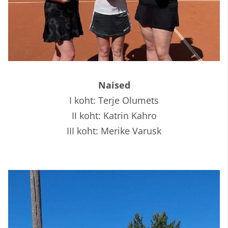
Naised
I koht: Terje Olumets
II koht: Katrin Kahro
III koht: Merike Varusk